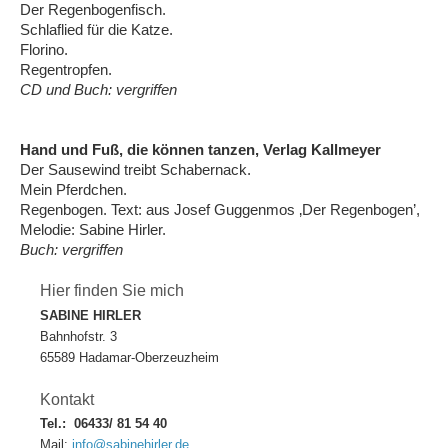
Der Regenbogenfisch.
Schlaflied für die Katze.
Florino.
Regentropfen.
CD und Buch: vergriffen
Hand und Fuß, die können tanzen, Verlag Kallmeyer
Der Sausewind treibt Schabernack.
Mein Pferdchen.
Regenbogen. Text: aus Josef Guggenmos ‚Der Regenbogen’,
Melodie: Sabine Hirler.
Buch: vergriffen
Hier finden Sie mich
SABINE HIRLER
Bahnhofstr. 3
65589 Hadamar-Oberzeuzheim
Kontakt
Tel.:
06433/ 81 54 40
Mail:
info@sabinehirler.de