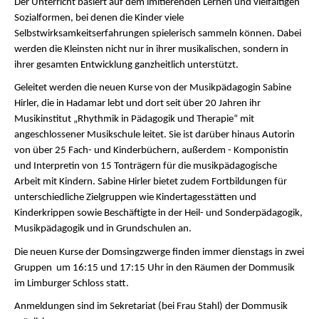
Der Unterricht basiert auf dem imitierenden Lernen und vielfältigen
Sozialformen, bei denen die Kinder viele
Selbstwirksamkeitserfahrungen spielerisch sammeln können. Dabei
werden die Kleinsten nicht nur in ihrer musikalischen, sondern in
ihrer gesamten Entwicklung ganzheitlich unterstützt.
Geleitet werden die neuen Kurse von der Musikpädagogin Sabine
Hirler, die in Hadamar lebt und dort seit über 20 Jahren ihr
Musikinstitut „Rhythmik in Pädagogik und Therapie“ mit
angeschlossener Musikschule leitet. Sie ist darüber hinaus Autorin
von über 25 Fach- und Kinderbüchern, außerdem - Komponistin
und Interpretin von 15 Tonträgern für die musikpädagogische
Arbeit mit Kindern. Sabine Hirler bietet zudem Fortbildungen für
unterschiedliche Zielgruppen wie Kindertagesstätten und
Kinderkrippen sowie Beschäftigte in der Heil- und Sonderpädagogik,
Musikpädagogik und in Grundschulen an.
Die neuen Kurse der Domsingzwerge finden immer dienstags in zwei
Gruppen um 16:15 und 17:15 Uhr in den Räumen der Dommusik
im Limburger Schloss statt.
Anmeldungen sind im Sekretariat (bei Frau Stahl) der Dommusik